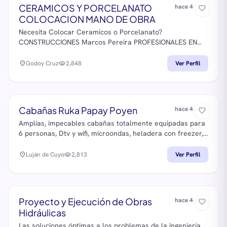
www.quintapropiedades.com.ar
CERAMICOS Y PORCELANATO
hace 4 años
favorite_border
COLOCACION MANO DE OBRA
Necesita Colocar Ceramicos o Porcelanato?
CONSTRUCCIONES Marcos Pereira PROFESIONALES EN
COLOCACION DE CERAMICOS Presupuesto sin cargo.
Nuestro numero: 261-6155219 WhatsApp Marcos Pere
location_on
Godoy Cruz
visibility
2,848
Ver Perfil
ESPERAMOS REALIZAR EL MEJOR TRABAJO EN
CERAMICOS PARA USTED!
Cabañas Ruka Papay Poyen
hace 4 años
favorite_border
Amplías, impecables cabañas totalmente equipadas para
6 personas, Dtv y wifi, microondas, heladera con freezer,
pava eléctrica, etc. Se aceptan mascotas
location_on
Luján de Cuyo
visibility
2,813
Ver Perfil
Proyecto y Ejecución de Obras
hace 4 años
favorite_border
Hidráulicas
Las soluciones óptimas a los problemas de la ingeniería