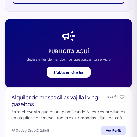
Ropa y Moda
San Rafael
Servicio Mascotas
Santa Rosa
Servicios Profesionales
campaign
Tunuyán
Tecnología
Tupungato
Trabajo Ofrecidos
PUBLICITA AQUÍ
Trabajo Pedidos
Llegá a miles de mendocinos que buscan tu servicio
Turismo
Publicar Gratis
Alquiler de mesas sillas vajilla living
hace 4 años
favorite_border
gazebos
Para el evento que estas planificando Nuestros productos
en alquiler son: mesas tableros / redondas sillas de caño
/ plasticas mantelería Vajilla Vajilla de te / cafe Termos
frio/calor Cazuelas Juegos de livings Freezer Gazebos
location_on
Godoy Cruz
visibility
2,868
Ver Perfil