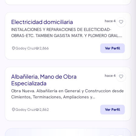
Electricidad domiciliaria
hace 4 años
favorite_border
INSTALACIONES Y REPARACIONES DE ELECTICIDAD-
OBRAS-ETC. TAMBIEN GASISTA MATR. Y PLOMERO GRAL.
PROYECTOS Y CALCULOS DE OBRA.
location_on
Godoy Cruz
visibility
2,866
Ver Perfil
Albañileria, Mano de Obra
hace 4 años
favorite_border
Especializada
Obra Nueva. Albañileria en General y Construccion desde
Cimientos, Terminaciones, Ampliaciones y
Remodelaciones, Refacciones baños y cocinas (ceramicos
pared y pisos, porcelanatos). Nuestra vasta experiencia
location_on
Godoy Cruz
visibility
2,862
Ver Perfil
en el rubro, avalan un trabajo garantido y de fino
acabado, realizado con mano de obra especializada.
Atención personal y presupuesto sin cargo. Llamar: 261-
6155219 WhatsApp Marcos Pereira SOMOS