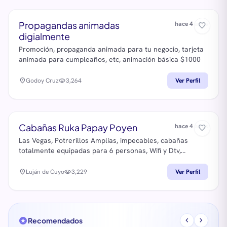
Termodinamica Investigacion Operativa Fisica I, II, III, IV
Mecanica I, II Fisica Teorica I, II, III Mecanica de los Fluidos
Propagandas animadas
hace 4 años
favorite_border
Electrotecnia Quimica General e Inorganica IA, IB, II
digialmente
Solicitar informacion a 15 2252 8710
info@aprobar.center
https://aprobar.center/
Promoción, propaganda animada para tu negocio, tarjeta
animada para cumpleaños, etc, animación básica $1000
location_on
Godoy Cruz
visibility
3,264
Ver Perfil
Cabañas Ruka Papay Poyen
hace 4 años
favorite_border
Las Vegas, Potrerillos Amplías, impecables, cabañas
totalmente equipadas para 6 personas, Wifi y Dtv,
heladera con freezer, pava eléctrica, microondas etc. Se
aceptan mascotas
location_on
Luján de Cuyo
visibility
3,229
Ver Perfil
stars
chevron_left
chevron_right
Recomendados