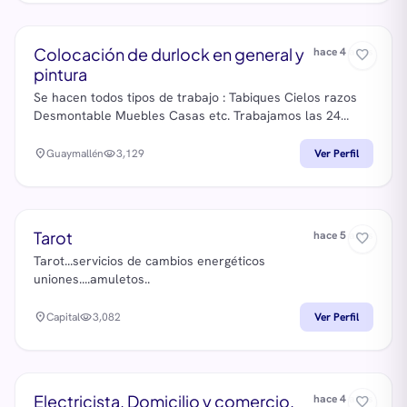
usted supervise, hay una sola persona a la cual puede
cambiar: a usted mismo Solicitar informacion a 15 2252
8710
info@aprobar.center
https://aprobar.center/
Colocación de durlock en general y
hace 4 años
favorite_border
pintura
Se hacen todos tipos de trabajo : Tabiques Cielos razos
Desmontable Muebles Casas etc. Trabajamos las 24
horas presupuestos sin cargo trabajos garantizados.
Celular whuasap :2612092733
location_on
Guaymallén
visibility
3,129
Ver Perfil
Tarot
hace 5 años
favorite_border
Tarot...servicios de cambios energéticos
uniones....amuletos..
location_on
Capital
visibility
3,082
Ver Perfil
Electricista. Domicilio y comercio.
hace 4 años
favorite_border