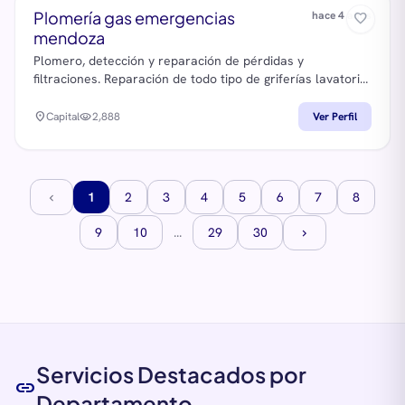
Plomería gas emergencias
hace 4 años
favorite_border
mendoza
Plomero, detección y reparación de pérdidas y
filtraciones. Reparación de todo tipo de griferías lavatorio
bidé depósitos del inodoro llaves esclusas. Artefactos
a.gas..destape de calefones termotanque cocinas
location_on
Capital
visibility
2,888
Ver Perfil
calefactores hornos familiares e industriales etc Gustavo
Vidal tel 2614194086
1
2
3
4
5
6
7
8
chevron_left
9
10
...
29
30
chevron_right
Servicios Destacados por
link
Departamento