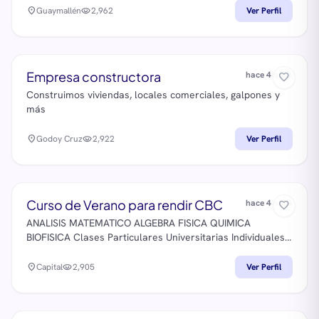
Transferencia y Mercado pago 2615537185 wassap
location_on
Guaymallén
visibility
2,962
Ver Perfil
Empresa constructora
hace 4 años
favorite_border
Construimos viviendas, locales comerciales, galpones y
más
location_on
Godoy Cruz
visibility
2,922
Ver Perfil
Curso de Verano para rendir CBC
hace 4 años
favorite_border
ANALISIS MATEMATICO ALGEBRA FISICA QUIMICA
BIOFISICA Clases Particulares Universitarias Individuales
y/o grupales Cursos Paralelos al CBC Capital Federal,
Buenos Aires Solicitar informacion a 15 2252 8710
location_on
Capital
visibility
2,905
Ver Perfil
http://aprobar.com.ar
info@aprobar.com.ar