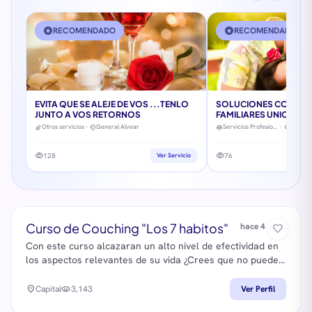
stars
RECOMENDADO
stars
RECOMENDADO
EVITA QUE SE ALEJE DE VOS ...TENLO
SOLUCIONES CONSTE
JUNTO A VOS RETORNOS
FAMILIARES UNIONES
Otros servicios
·
General Alvear
Servicios Profesionales
·
Capital
location_on
location_on
visibility
visibility
128
Ver Servicio
76
Curso de Couching "Los 7 habitos"
hace 4 años
favorite_border
Con este curso alcazaran un alto nivel de efectividad en
los aspectos relevantes de su vida ¿Crees que no puedes
realizar un cambio de personalidad? Descubre cómo
cambiar tu forma de ser aprendiendo nuevos hábitos que
location_on
Capital
visibility
3,143
Ver Perfil
configurarán tu actitud. No importa a cuántas personas