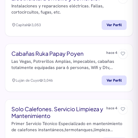
Instalaciones y reparaciones eléctricas. Fallas,
cortocircuitos, fugas, etc.
location_on
Capital
visibility
3,053
Ver Perfil
Cabañas Ruka Papay Poyen
hace 4 años
favorite_border
Las Vegas, Potrerillos Amplías, impecables, cabañas
totalmente equipadas para 6 personas, Wifi y Dtv,
heladera con freezer, pava eléctrica, microondas etc. Se
aceptan mascotas
location_on
Luján de Cuyo
visibility
3,046
Ver Perfil
Solo Calefones. Servicio Limpieza y
hace 4 años
favorite_border
Mantenimiento
Primer Servicio Técnico Especializado en mantenimiento
de calefones instantáneos,termotanques,limpieza
cañerías de agua caliente. Turnos inmediatos.Recibo