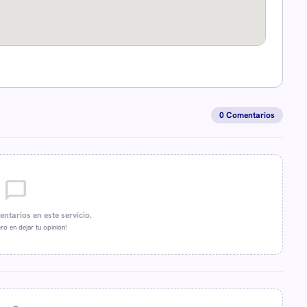
0 Comentarios
chat_bubble_outline
ntarios en este servicio.
ro en dejar tu opinión!