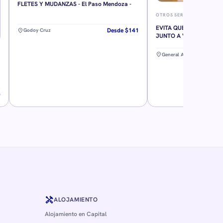
FLETES Y MUDANZAS - El Paso Mendoza -
OTROS SERVICIOS
EVITA QUE SE ALEJE DE 
Desde $141
location_on
Godoy Cruz
JUNTO A VOS RETORNO
location_on
General Alvear
0
handyman
ALOJAMIENTO
Alojamiento en Capital