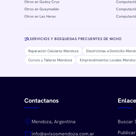
Otros en Godoy Cruz
Computació
Otros en Guaymallén
Computació
Otros en Las Heras
Computació
manage_search
SERVICIOS Y BÚSQUEDAS FRECUENTES DE NICHO
Reparación Celulares Mendoza
Electricistas a Domicilio Mend
Cursos y Talleres Mendoza
Emprendimientos Locales Mendoz
Contactanos
Enlace
location_on
Mendoza, Argentina
Buscar 
Publicar
mail
info@avisosmendoza.com.ar