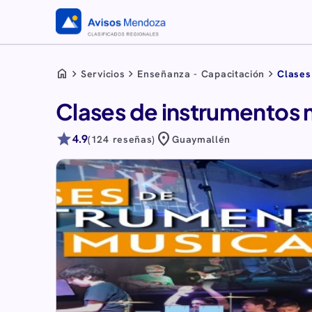
home
chevron_right
chevron_right
chevron_right
Servicios
Enseñanza - Capacitación
Clases
Clases de instrumentos 
star
location_on
4.9
(124 reseñas)
Guaymallén