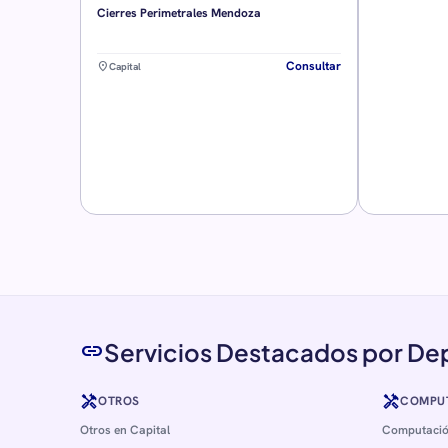
Cierres Perimetrales Mendoza
Consultar
location_on
Capital
Servicios Destacados por D
link
handyman
handyman
OTROS
COMPU
Otros en Capital
Computació