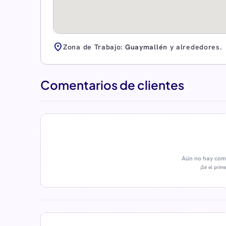
location_on
Zona de Trabajo:
Guaymallén
y alrededores.
Comentarios de clientes
Aún no hay come
¡Sé el prime