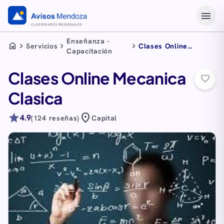
menu
Enseñanza -
home
chevron_right
chevron_right
chevron_right
Servicios
Clases Online
Capacitación
Mecanica Clasica
Clases Online Mecanica
favorite_border
Clasica
star
location_on
4.9
(124 reseñas)
Capital