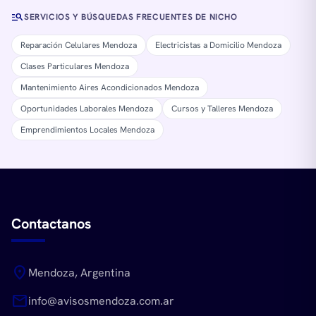
manage_search
SERVICIOS Y BÚSQUEDAS FRECUENTES DE NICHO
Reparación Celulares Mendoza
Electricistas a Domicilio Mendoza
Clases Particulares Mendoza
Mantenimiento Aires Acondicionados Mendoza
Oportunidades Laborales Mendoza
Cursos y Talleres Mendoza
Emprendimientos Locales Mendoza
Contactanos
location_on
Mendoza, Argentina
mail
info@avisosmendoza.com.ar