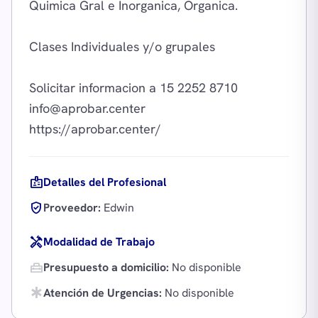
Quimica Gral e Inorganica, Organica.
Clases Individuales y/o grupales
info@aprobar.center
badge
Detalles del Profesional
verified_user
Proveedor:
Edwin
handyman
Modalidad de Trabajo
home_repair_service
Presupuesto a domicilio:
No disponible
emergency
Atención de Urgencias:
No disponible