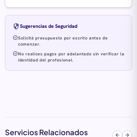
security
Sugerencias de Seguridad
verified
Solicitá presupuesto por escrito antes de
comenzar.
verified
No realices pagos por adelantado sin verificar la
identidad del profesional.
Servicios Relacionados
arrow_back
arrow_forward