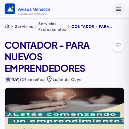
menu
Servicios
home
chevron_right
chevron_right
chevron_right
Servicios
CONTADOR - PARA
Profesionales
NUEVOS
EMPRENDEDORES
CONTADOR - PARA
favorite_border
NUEVOS
EMPRENDEDORES
star
location_on
4.9
(124 reseñas)
Luján de Cuyo