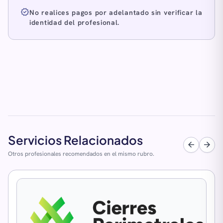
verified
No realices pagos por adelantado sin verificar la
identidad del profesional.
Servicios Relacionados
arrow_back
arrow_forward
Otros profesionales recomendados en el mismo rubro.