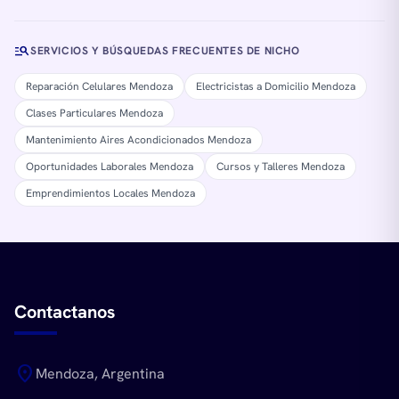
manage_search
SERVICIOS Y BÚSQUEDAS FRECUENTES DE NICHO
Reparación Celulares Mendoza
Electricistas a Domicilio Mendoza
Clases Particulares Mendoza
Mantenimiento Aires Acondicionados Mendoza
Oportunidades Laborales Mendoza
Cursos y Talleres Mendoza
Emprendimientos Locales Mendoza
Contactanos
location_on
Mendoza, Argentina