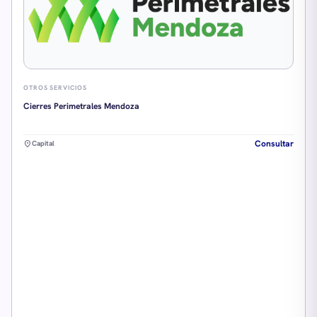
OTROS SERVICIOS
Cierres Perimetrales Mendoza
Consultar
location_on
Capital