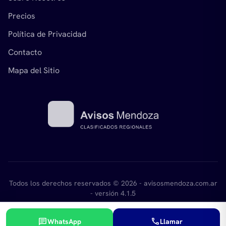
Precios
Política de Privacidad
Contacto
Mapa del Sitio
Todos los derechos reservados © 2026 - avisosmendoza.com.ar
- versión 4.1.5
Desarrollado por
mikant.com.ar
chat
call
WhatsApp
Llamar