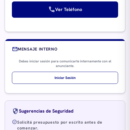
call
Ver Teléfono
mail
MENSAJE INTERNO
Debes iniciar sesión para comunicarte internamente con el
anunciante.
Iniciar Sesión
security
Sugerencias de Seguridad
verified
Solicitá presupuesto por escrito antes de
comenzar.