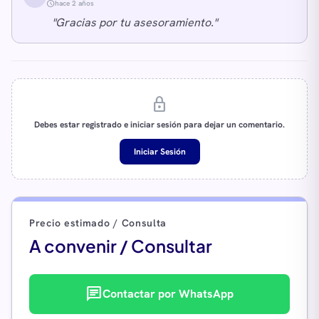
schedule
hace 2 años
"Gracias por tu asesoramiento."
lock
Debes estar registrado e iniciar sesión para dejar un comentario.
Iniciar Sesión
Precio estimado / Consulta
A convenir / Consultar
chat
Contactar por WhatsApp