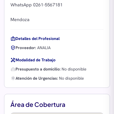
WhatsApp 0261-5567181
badge
Detalles del Profesional
verified_user
Proveedor:
ANALIA
handyman
Modalidad de Trabajo
home_repair_service
Presupuesto a domicilio:
No disponible
emergency
Atención de Urgencias:
No disponible
Área de Cobertura