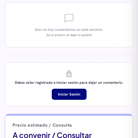
chat_bubble_outline
Aún no hay comentarios en este servicio.
¡Sé el primero en dejar tu opinión!
lock
Debes estar registrado e iniciar sesión para dejar un comentario.
Iniciar Sesión
Precio estimado / Consulta
A convenir / Consultar