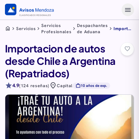
menu
Servicios
Despachantes
home
chevron_right
chevron_right
chevron_right
chevron_right
Servicios
Importacio
Profesionales
de Aduana
de autos
desde
Importacion de autos
Chile a
favorite_border
Argentina
desde Chile a Argentina
(Repatriado
(Repatriados)
star
location_on
4.9
work
(124 reseñas)
Capital
10 años de exp.