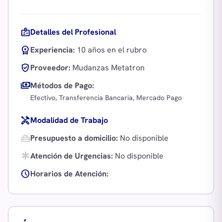
badge
Detalles del Profesional
workspace_premium
Experiencia:
10 años en el rubro
verified_user
Proveedor:
Mudanzas Metatron
payments
Métodos de Pago:
Efectivo, Transferencia Bancaria, Mercado Pago
handyman
Modalidad de Trabajo
home_repair_service
Presupuesto a domicilio:
No disponible
emergency
Atención de Urgencias:
No disponible
schedule
Horarios de Atención: