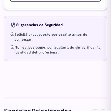
security
Sugerencias de Seguridad
verified
Solicitá presupuesto por escrito antes de
comenzar.
verified
No realices pagos por adelantado sin verificar la
identidad del profesional.
Servicios Relacionados