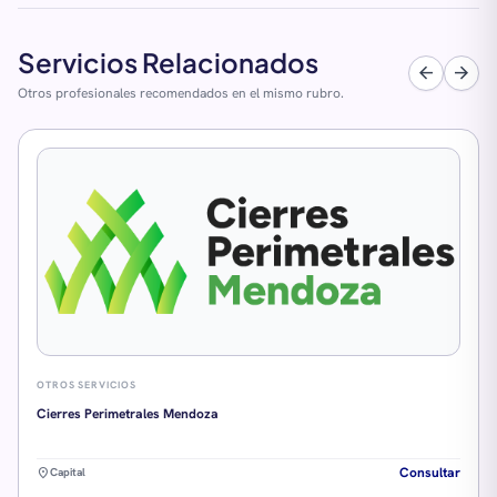
Servicios Relacionados
arrow_back
arrow_forward
Otros profesionales recomendados en el mismo rubro.
OTROS SERVICIOS
Cierres Perimetrales Mendoza
Consultar
location_on
Capital