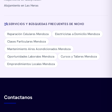
Alojamiento en Las Heras
manage_search
SERVICIOS Y BÚSQUEDAS FRECUENTES DE NICHO
Reparación Celulares Mendoza
Electricistas a Domicilio Mendoza
Clases Particulares Mendoza
Mantenimiento Aires Acondicionados Mendoza
Oportunidades Laborales Mendoza
Cursos y Talleres Mendoza
Emprendimientos Locales Mendoza
Contactanos