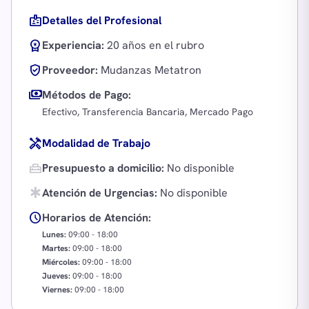
badge
Detalles del Profesional
workspace_premium
Experiencia:
20 años en el rubro
verified_user
Proveedor:
Mudanzas Metatron
payments
Métodos de Pago:
Efectivo, Transferencia Bancaria, Mercado Pago
handyman
Modalidad de Trabajo
home_repair_service
Presupuesto a domicilio:
No disponible
emergency
Atención de Urgencias:
No disponible
schedule
Horarios de Atención:
Lunes:
09:00 - 18:00
Martes:
09:00 - 18:00
Miércoles:
09:00 - 18:00
Jueves:
09:00 - 18:00
Viernes:
09:00 - 18:00