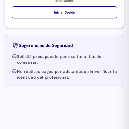
anunciante.
Iniciar Sesión
security
Sugerencias de Seguridad
verified
Solicitá presupuesto por escrito antes de
comenzar.
verified
No realices pagos por adelantado sin verificar la
identidad del profesional.