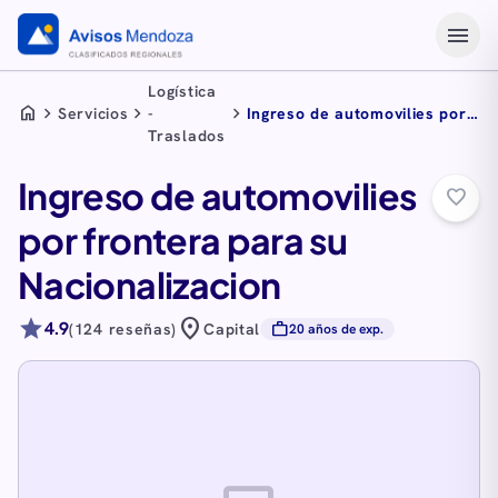
menu
Logística
home
chevron_right
chevron_right
chevron_right
Servicios
-
Ingreso de automovilies por
Traslados
frontera para su
Nacionalizacion
Ingreso de automovilies
favorite_border
por frontera para su
Nacionalizacion
star
location_on
4.9
work
(124 reseñas)
Capital
20 años de exp.