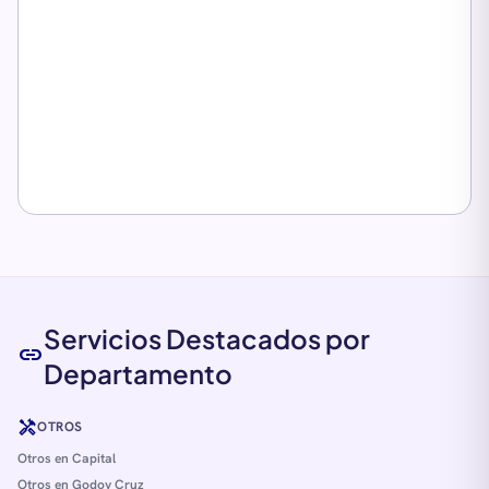
Servicios Destacados por
link
Departamento
handyman
OTROS
Otros en Capital
Otros en Godoy Cruz