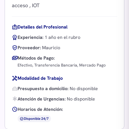
badge
Detalles del Profesional
workspace_premium
Experiencia:
1 año en el rubro
verified_user
Proveedor:
Mauricio
payments
Métodos de Pago:
Efectivo, Transferencia Bancaria, Mercado Pago
handyman
Modalidad de Trabajo
home_repair_service
Presupuesto a domicilio:
No disponible
emergency
Atención de Urgencias:
No disponible
schedule
Horarios de Atención:
check_circle
Disponible 24/7