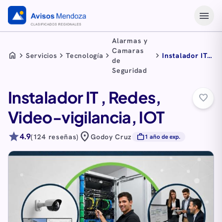
menu
Alarmas y
Camaras
home
chevron_right
chevron_right
chevron_right
chevron_right
Servicios
Tecnología
Instalador IT ,
de
Redes, Video-
Seguridad
vigilancia, IOT
Instalador IT , Redes,
favorite_border
Video-vigilancia, IOT
star
location_on
4.9
work
(124 reseñas)
Godoy Cruz
1 año de exp.