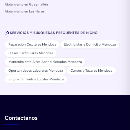
Alojamiento en Guaymallén
Alojamiento en Las Heras
manage_search
SERVICIOS Y BÚSQUEDAS FRECUENTES DE NICHO
Reparación Celulares Mendoza
Electricistas a Domicilio Mendoza
Clases Particulares Mendoza
Mantenimiento Aires Acondicionados Mendoza
Oportunidades Laborales Mendoza
Cursos y Talleres Mendoza
Emprendimientos Locales Mendoza
Contactanos