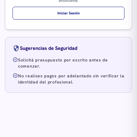
anunciante.
Iniciar Sesión
security
Sugerencias de Seguridad
verified
Solicitá presupuesto por escrito antes de
comenzar.
verified
No realices pagos por adelantado sin verificar la
identidad del profesional.