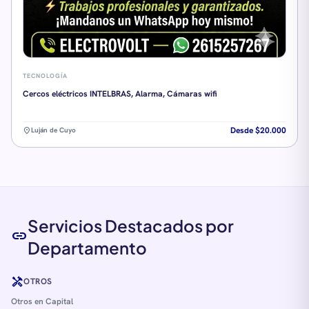
TECNOLOGÍA
Cercos eléctricos INTELBRAS, Alarma, Cámaras wifi
Desde $20.000
location_on
Luján de Cuyo
Servicios Destacados por
link
Departamento
handyman
OTROS
Otros en Capital