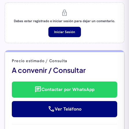
lock
Debes estar registrado e iniciar sesión para dejar un comentario.
Iniciar Sesión
Precio estimado / Consulta
A convenir / Consultar
chat
Contactar por WhatsApp
call
Ver Teléfono