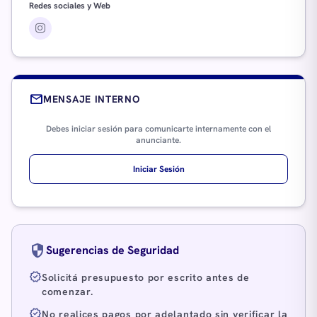
Redes sociales y Web
mail
MENSAJE INTERNO
Debes iniciar sesión para comunicarte internamente con el
anunciante.
Iniciar Sesión
security
Sugerencias de Seguridad
verified
Solicitá presupuesto por escrito antes de
comenzar.
verified
No realices pagos por adelantado sin verificar la