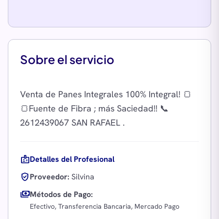
Sobre el servicio
Venta de Panes Integrales 100% Integral! 🍞
🍞Fuente de Fibra ; más Saciedad!! 📞
badge
Detalles del Profesional
verified_user
Proveedor:
Silvina
payments
Métodos de Pago:
Efectivo, Transferencia Bancaria, Mercado Pago