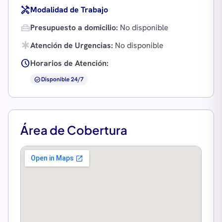
handyman
Modalidad de Trabajo
home_repair_service
Presupuesto a domicilio:
No disponible
emergency
Atención de Urgencias:
No disponible
schedule
Horarios de Atención:
check_circle
Disponible 24/7
Área de Cobertura