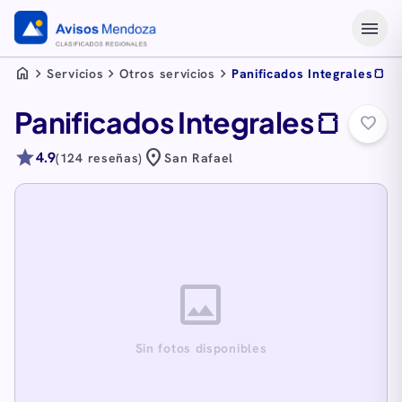
menu
home
chevron_right
chevron_right
chevron_right
Servicios
Otros servicios
Panificados Integrales🍞
Panificados Integrales🍞
favorite_border
star
location_on
4.9
(124 reseñas)
San Rafael
image
Sin fotos disponibles