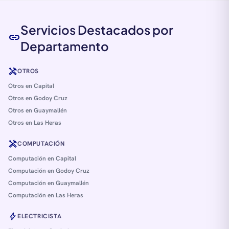
Servicios Destacados por
link
Departamento
handyman
OTROS
Otros en Capital
Otros en Godoy Cruz
Otros en Guaymallén
Otros en Las Heras
handyman
COMPUTACIÓN
Computación en Capital
Computación en Godoy Cruz
Computación en Guaymallén
Computación en Las Heras
bolt
ELECTRICISTA