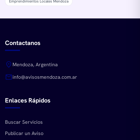
Emprendimientos Locales Mendoza
Contactanos
location_on
Mendoza, Argentina
mail
info@avisosmendoza.com.ar
Enlaces Rápidos
Buscar Servicios
Publicar un Aviso