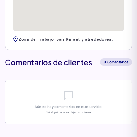
location_on
Zona de Trabajo:
San Rafael
y alrededores.
Comentarios de clientes
0 Comentarios
chat_bubble_outline
Aún no hay comentarios en este servicio.
¡Sé el primero en dejar tu opinión!