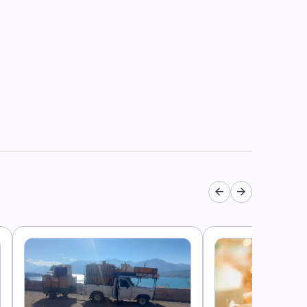
arrow_back
arrow_forward