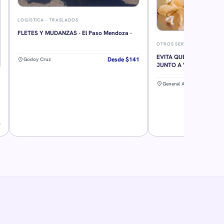
LOGÍSTICA - TRASLADOS
FLETES Y MUDANZAS - El Paso Mendoza -
OTROS SERVICIOS
EVITA QUE SE ALEJE DE 
Desde $141
location_on
Godoy Cruz
JUNTO A VOS RETORNO
location_on
General Alvear
0