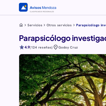
home
chevron_right
chevron_right
chevron_right
Servicios
Otros servicios
Parapsicólogo inv
Parapsicólogo investigac
star
location_on
4.9
(124 reseñas)
Godoy Cruz