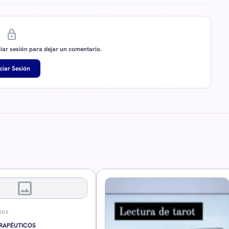
lock
ciar sesión para dejar un comentario.
iciar Sesión
image
IOS
RAPÉUTICOS