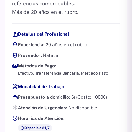
referencias comprobables.
badge
Detalles del Profesional
workspace_premium
Experiencia:
20 años en el rubro
verified_user
Proveedor:
Natalia
payments
Métodos de Pago:
Efectivo, Transferencia Bancaria, Mercado Pago
handyman
Modalidad de Trabajo
home_repair_service
Presupuesto a domicilio:
Sí (Costo: 10000)
emergency
Atención de Urgencias:
No disponible
schedule
Horarios de Atención:
check_circle
Disponible 24/7