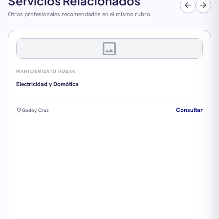
Servicios Relacionados
arrow_back
arrow_forward
Otros profesionales recomendados en el mismo rubro.
image
MANTENIMIENTO HOGAR
Electricidad y Domótica
Consultar
location_on
Godoy Cruz