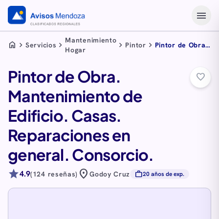
menu
Mantenimiento
home
chevron_right
chevron_right
chevron_right
chevron_right
Servicios
Pintor
Pintor de Obra.
Hogar
Mantenimiento
de Edificio.
Pintor de Obra.
Casas.
favorite_border
Reparaciones
Mantenimiento de
en general.
Consorcio.
Edificio. Casas.
Reparaciones en
general. Consorcio.
star
location_on
4.9
work
(124 reseñas)
Godoy Cruz
20 años de exp.