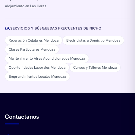
Alojamiento en Las Heras
manage_search
SERVICIOS Y BÚSQUEDAS FRECUENTES DE NICHO
Reparación Celulares Mendoza
Electricistas a Domicilio Mendoza
Clases Particulares Mendoza
Mantenimiento Aires Acondicionados Mendoza
Oportunidades Laborales Mendoza
Cursos y Talleres Mendoza
Emprendimientos Locales Mendoza
Contactanos