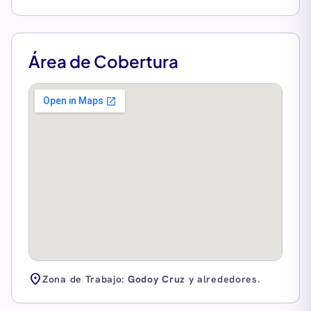
Área de Cobertura
location_on
Zona de Trabajo:
Godoy Cruz
y alrededores.