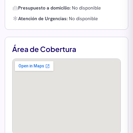
home_repair_service
Presupuesto a domicilio:
No disponible
emergency
Atención de Urgencias:
No disponible
Área de Cobertura