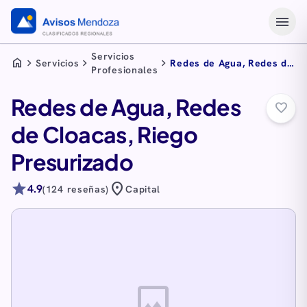
menu
Servicios
home
chevron_right
chevron_right
chevron_right
Servicios
Redes de Agua, Redes de
Profesionales
Cloacas, Riego
Presurizado
Redes de Agua, Redes
favorite_border
de Cloacas, Riego
Presurizado
star
location_on
4.9
(124 reseñas)
Capital
image