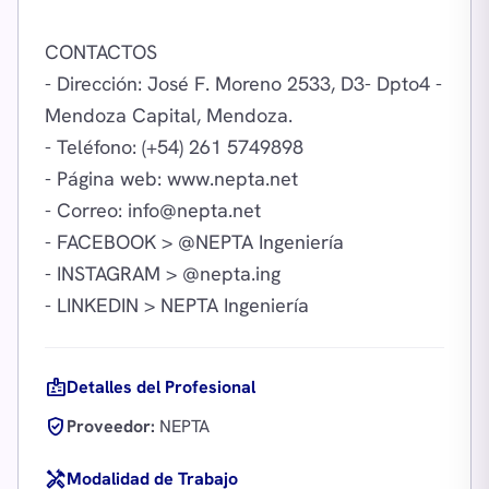
CONTACTOS
- Dirección: José F. Moreno 2533, D3- Dpto4 -
Mendoza Capital, Mendoza.
- Teléfono: (+54) 261 5749898
- Página web: www.nepta.net
- Correo:
info@nepta.net
- FACEBOOK > @NEPTA Ingeniería
- INSTAGRAM > @nepta.ing
badge
Detalles del Profesional
verified_user
Proveedor:
NEPTA
handyman
Modalidad de Trabajo