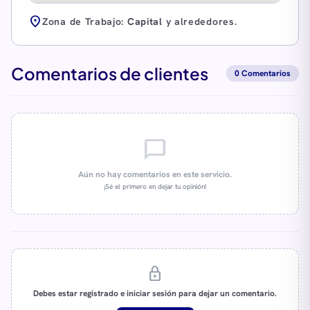
location_on
Zona de Trabajo:
Capital
y alrededores.
Comentarios de clientes
0 Comentarios
chat_bubble_outline
Aún no hay comentarios en este servicio.
¡Sé el primero en dejar tu opinión!
lock
Debes estar registrado e iniciar sesión para dejar un comentario.