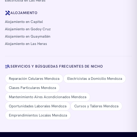
Electricista en Las Heras
handyman
ALOJAMIENTO
Alojamiento en Capital
Alojamiento en Godoy Cruz
Alojamiento en Guaymallén
Alojamiento en Las Heras
manage_search
SERVICIOS Y BÚSQUEDAS FRECUENTES DE NICHO
Reparación Celulares Mendoza
Electricistas a Domicilio Mendoza
Clases Particulares Mendoza
Mantenimiento Aires Acondicionados Mendoza
Oportunidades Laborales Mendoza
Cursos y Talleres Mendoza
Emprendimientos Locales Mendoza