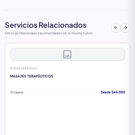
Servicios Relacionados
arrow_back
arrow_forward
Otros profesionales recomendados en el mismo rubro.
image
OTROS SERVICIOS
MASAJES TERAPÉUTICOS
Desde $44.000
location_on
Capital