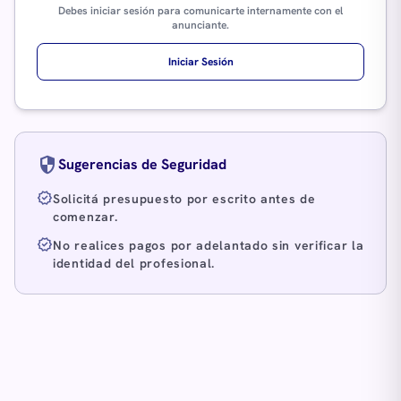
Debes iniciar sesión para comunicarte internamente con el
anunciante.
Iniciar Sesión
security
Sugerencias de Seguridad
verified
Solicitá presupuesto por escrito antes de
comenzar.
verified
No realices pagos por adelantado sin verificar la
identidad del profesional.