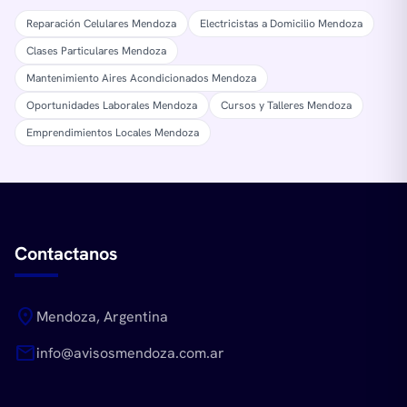
Reparación Celulares Mendoza
Electricistas a Domicilio Mendoza
Clases Particulares Mendoza
Mantenimiento Aires Acondicionados Mendoza
Oportunidades Laborales Mendoza
Cursos y Talleres Mendoza
Emprendimientos Locales Mendoza
Contactanos
location_on
Mendoza, Argentina
mail
info@avisosmendoza.com.ar