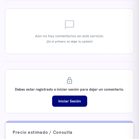
chat_bubble_outline
Aún no hay comentarios en este servicio.
¡Sé el primero en dejar tu opinión!
lock
Debes estar registrado e iniciar sesión para dejar un comentario.
Iniciar Sesión
Precio estimado / Consulta