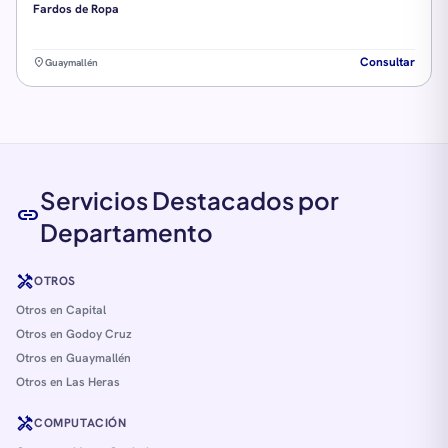
Fardos de Ropa
Consultar
location_on
Guaymallén
Servicios Destacados por
link
Departamento
handyman
OTROS
Otros en Capital
Otros en Godoy Cruz
Otros en Guaymallén
Otros en Las Heras
handyman
COMPUTACIÓN