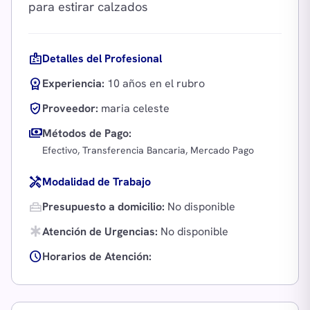
badge
Detalles del Profesional
workspace_premium
Experiencia:
10 años en el rubro
verified_user
Proveedor:
maria celeste
payments
Métodos de Pago:
Efectivo, Transferencia Bancaria, Mercado Pago
handyman
Modalidad de Trabajo
home_repair_service
Presupuesto a domicilio:
No disponible
emergency
Atención de Urgencias:
No disponible
schedule
Horarios de Atención: