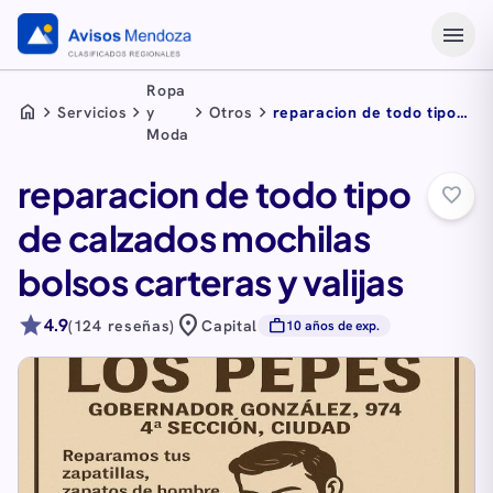
menu
Ropa
home
chevron_right
chevron_right
chevron_right
chevron_right
Servicios
y
Otros
reparacion de todo tipo
Moda
de calzados mochilas
bolsos carteras y valijas
reparacion de todo tipo
favorite_border
de calzados mochilas
bolsos carteras y valijas
star
location_on
4.9
work
(124 reseñas)
Capital
10 años de exp.