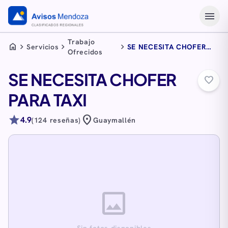
menu
Trabajo
home
chevron_right
chevron_right
chevron_right
Servicios
SE NECESITA CHOFER
Ofrecidos
PARA TAXI
SE NECESITA CHOFER
favorite_border
PARA TAXI
star
location_on
4.9
(124 reseñas)
Guaymallén
image