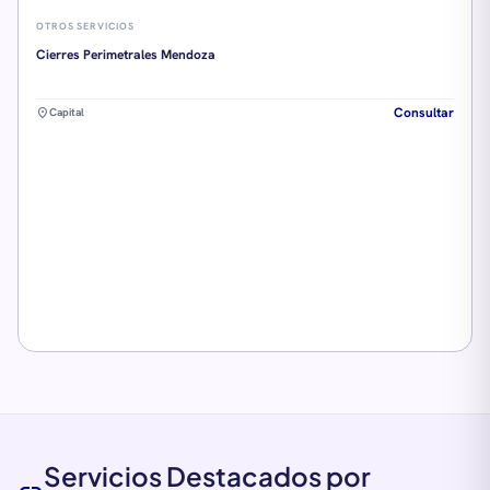
OTROS SERVICIOS
Cierres Perimetrales Mendoza
Consultar
location_on
Capital
Servicios Destacados por