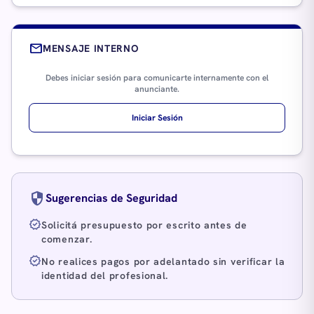
mail
MENSAJE INTERNO
Debes iniciar sesión para comunicarte internamente con el
anunciante.
Iniciar Sesión
security
Sugerencias de Seguridad
verified
Solicitá presupuesto por escrito antes de
comenzar.
verified
No realices pagos por adelantado sin verificar la
identidad del profesional.