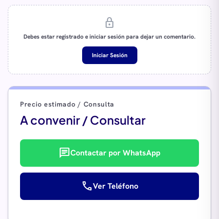
lock
Debes estar registrado e iniciar sesión para dejar un comentario.
Iniciar Sesión
Precio estimado / Consulta
A convenir / Consultar
chat
Contactar por WhatsApp
call
Ver Teléfono