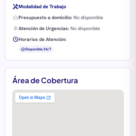
handyman
Modalidad de Trabajo
home_repair_service
Presupuesto a domicilio:
No disponible
emergency
Atención de Urgencias:
No disponible
schedule
Horarios de Atención:
check_circle
Disponible 24/7
Área de Cobertura