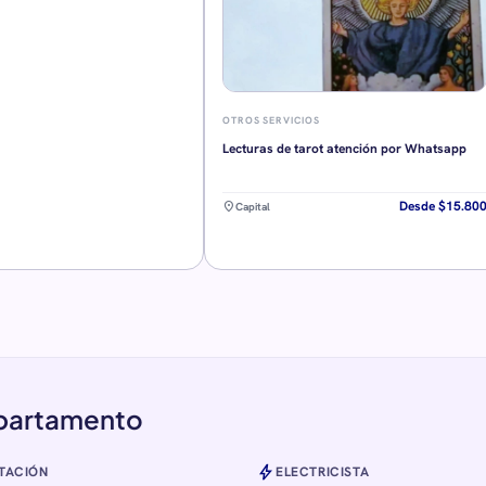
OTROS SERVICIOS
Lecturas de tarot atención por Whatsapp
Desde $15.80
location_on
Capital
epartamento
bolt
TACIÓN
ELECTRICISTA