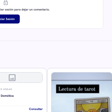
lock
ciar sesión para dejar un comentario.
iciar Sesión
image
TO HOGAR
y Domótica
Consultar