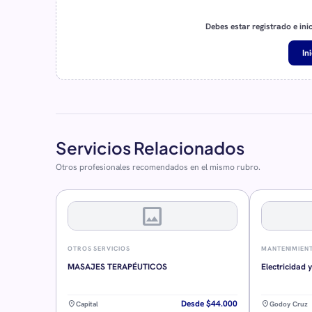
Debes estar registrado e ini
In
Servicios Relacionados
Otros profesionales recomendados en el mismo rubro.
image
OTROS SERVICIOS
MANTENIMIEN
MASAJES TERAPÉUTICOS
Electricidad 
Desde $44.000
location_on
location_on
Capital
Godoy Cruz