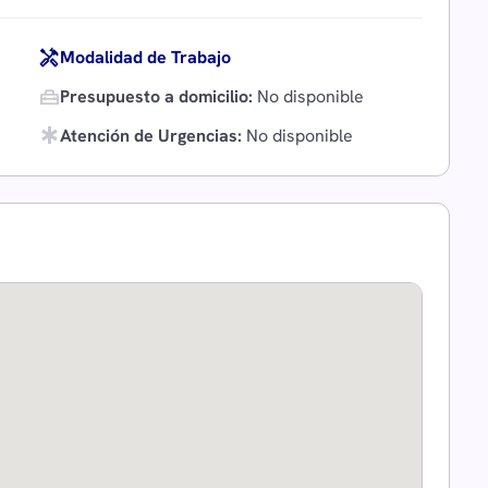
handyman
Modalidad de Trabajo
home_repair_service
Presupuesto a domicilio:
No disponible
emergency
Atención de Urgencias:
No disponible