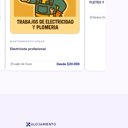
FLETES Y MUDANZAS - E
location_on
Godoy Cruz
MANTENIMIENTO HOGAR
Electricista profesional
0
Desde $20.000
location_on
Luján de Cuyo
handyman
ALOJAMIENTO