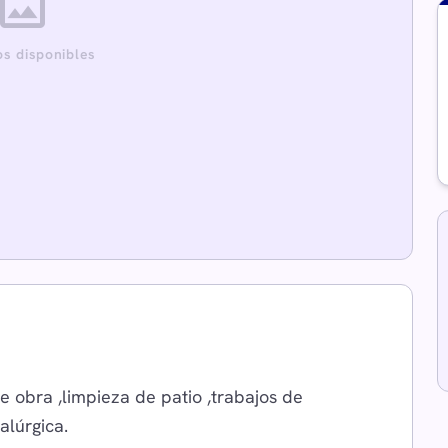
image
os disponibles
e obra ,limpieza de patio ,trabajos de