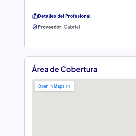
badge
Detalles del Profesional
verified_user
Proveedor:
Gabriel
Área de Cobertura