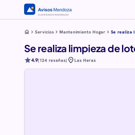
home
chevron_right
chevron_right
chevron_right
Servicios
Mantenimiento Hogar
Se realiza 
Se realiza limpieza de lo
star
location_on
4.9
(124 reseñas)
Las Heras