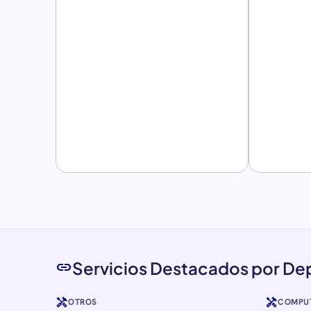
Servicios Destacados por D
link
handyman
handyman
OTROS
COMPU