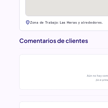
location_on
Zona de Trabajo:
Las Heras
y alrededores.
Comentarios de clientes
Aún no hay come
¡Sé el prime