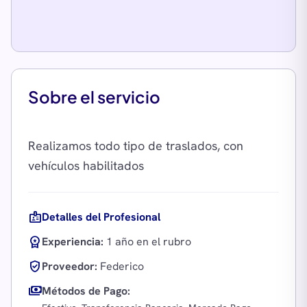
Sobre el servicio
Realizamos todo tipo de traslados, con
badge
Detalles del Profesional
workspace_premium
Experiencia:
1 año en el rubro
verified_user
Proveedor:
Federico
payments
Métodos de Pago: