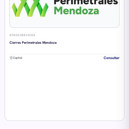
OTROS SERVICIOS
Cierres Perimetrales Mendoza
Consultar
location_on
Capital