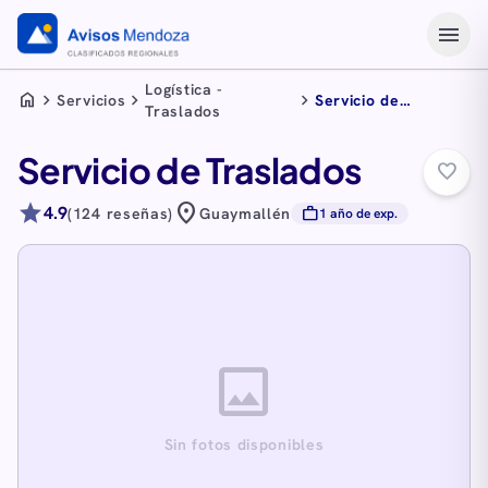
menu
Logística -
home
chevron_right
chevron_right
chevron_right
Servicios
Servicio de
Traslados
Traslados
Servicio de Traslados
favorite_border
star
location_on
4.9
work
(124 reseñas)
Guaymallén
1 año de exp.
image
Sin fotos disponibles