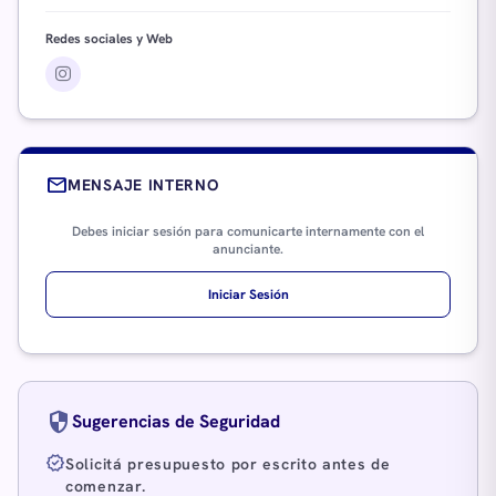
Redes sociales y Web
mail
MENSAJE INTERNO
Debes iniciar sesión para comunicarte internamente con el
anunciante.
Iniciar Sesión
security
Sugerencias de Seguridad
verified
Solicitá presupuesto por escrito antes de
comenzar.