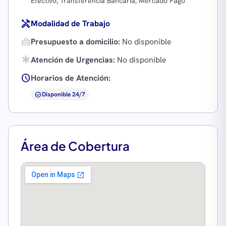
Efectivo, Transferencia Bancaria, Mercado Pago
handyman
Modalidad de Trabajo
home_repair_service
Presupuesto a domicilio:
No disponible
emergency
Atención de Urgencias:
No disponible
schedule
Horarios de Atención:
check_circle
Disponible 24/7
Área de Cobertura