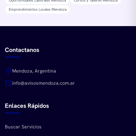
Oportunidades Laborales Mendoza
Cursos y Talleres Mendoza
Emprendimientos Locales Mendoza
Contactanos
location_on
Mendoza, Argentina
mail
info@avisosmendoza.com.ar
Enlaces Rápidos
Buscar Servicios