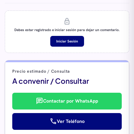
lock
Debes estar registrado e iniciar sesión para dejar un comentario.
Iniciar Sesión
Precio estimado / Consulta
A convenir / Consultar
chat
Contactar por WhatsApp
call
Ver Teléfono