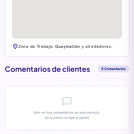
location_on
Zona de Trabajo:
Guaymallén
y alrededores.
Comentarios de clientes
0 Comentarios
chat_bubble_outline
Aún no hay comentarios en este servicio.
¡Sé el primero en dejar tu opinión!