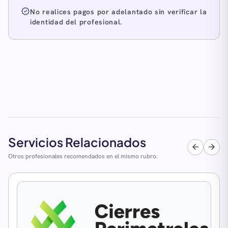
verified
No realices pagos por adelantado sin verificar la
identidad del profesional.
Servicios Relacionados
arrow_back
arrow_forward
Otros profesionales recomendados en el mismo rubro.