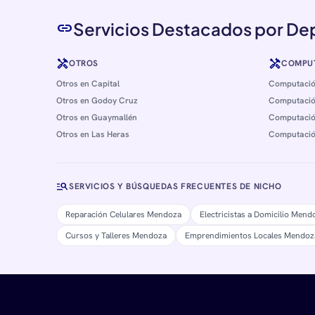
Servicios Destacados por D
link
handyman
handyman
OTROS
COMPU
Otros en Capital
Computació
Otros en Godoy Cruz
Computació
Otros en Guaymallén
Computació
Otros en Las Heras
Computació
manage_search
SERVICIOS Y BÚSQUEDAS FRECUENTES DE NICHO
Reparación Celulares Mendoza
Electricistas a Domicilio Mend
Cursos y Talleres Mendoza
Emprendimientos Locales Mendoz