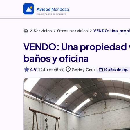
home
chevron_right
chevron_right
chevron_right
Servicios
Otros servicios
VENDO: Una propi
VENDO: Una propiedad v
baños y oficina
star
location_on
4.9
work
(124 reseñas)
Godoy Cruz
10 años de exp.