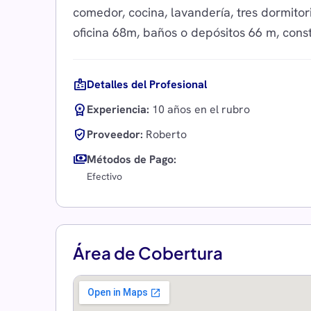
comedor, cocina, lavandería, tres dormito
badge
Detalles del Profesional
workspace_premium
Experiencia:
10 años en el rubro
verified_user
Proveedor:
Roberto
payments
Métodos de Pago:
Efectivo
Área de Cobertura