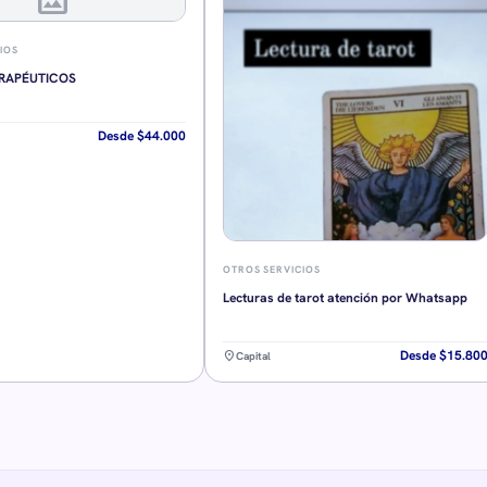
IOS
RAPÉUTICOS
Desde $44.000
OTROS SERVICIOS
Lecturas de tarot atención por Whatsapp
Desde $15.80
location_on
Capital