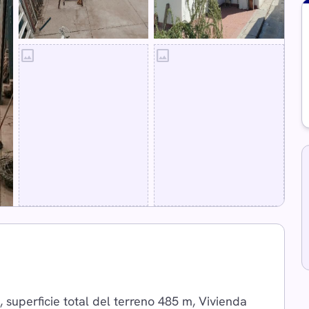
image
image
 superficie total del terreno 485 m, Vivienda