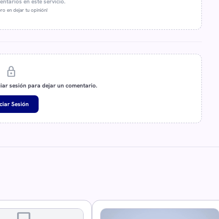
ntarios en este servicio.
ro en dejar tu opinión!
lock
ciar sesión para dejar un comentario.
iciar Sesión
image