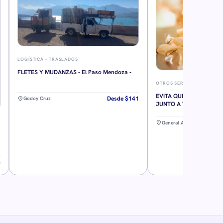
LOGÍSTICA - TRASLADOS
FLETES Y MUDANZAS - El Paso Mendoza -
OTROS SERVICIOS
EVITA QUE SE ALEJE DE 
Desde $141
location_on
Godoy Cruz
JUNTO A VOS RETORNO
location_on
General Alvear
0