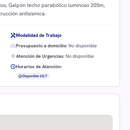
rios, Galpón techo parabólico luminoso 205m,
handyman
Modalidad de Trabajo
home_repair_service
Presupuesto a domicilio:
No disponible
emergency
Atención de Urgencias:
No disponible
schedule
Horarios de Atención:
check_circle
Disponible 24/7