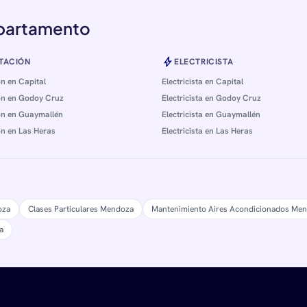
epartamento
bolt
TACIÓN
ELECTRICISTA
n en Capital
Electricista en Capital
n en Godoy Cruz
Electricista en Godoy Cruz
n en Guaymallén
Electricista en Guaymallén
n en Las Heras
Electricista en Las Heras
oza
Clases Particulares Mendoza
Mantenimiento Aires Acondicionados Me
a