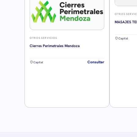
OTROS SERVIC
MASAJES TE
location_on
OTROS SERVICIOS
Capital
Cierres Perimetrales Mendoza
Consultar
location_on
Capital