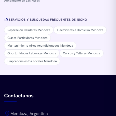
Alojamiento en Las Heras
manage_search
SERVICIOS Y BÚSQUEDAS FRECUENTES DE NICHO
Reparación Celulares Mendoza
Electricistas a Domicilio Mendoza
Clases Particulares Mendoza
Mantenimiento Aires Acondicionados Mendoza
Oportunidades Laborales Mendoza
Cursos y Talleres Mendoza
Emprendimientos Locales Mendoza
Contactanos
location_on
Mendoza, Argentina