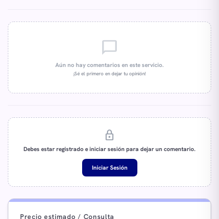
chat_bubble_outline
Aún no hay comentarios en este servicio.
¡Sé el primero en dejar tu opinión!
lock
Debes estar registrado e iniciar sesión para dejar un comentario.
Iniciar Sesión
Precio estimado / Consulta