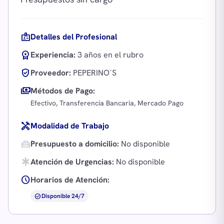
badge
Detalles del Profesional
workspace_premium
Experiencia:
3 años en el rubro
verified_user
Proveedor:
PEPERINO´S
payments
Métodos de Pago:
Efectivo, Transferencia Bancaria, Mercado Pago
handyman
Modalidad de Trabajo
home_repair_service
Presupuesto a domicilio:
No disponible
emergency
Atención de Urgencias:
No disponible
schedule
Horarios de Atención:
check_circle
Disponible 24/7