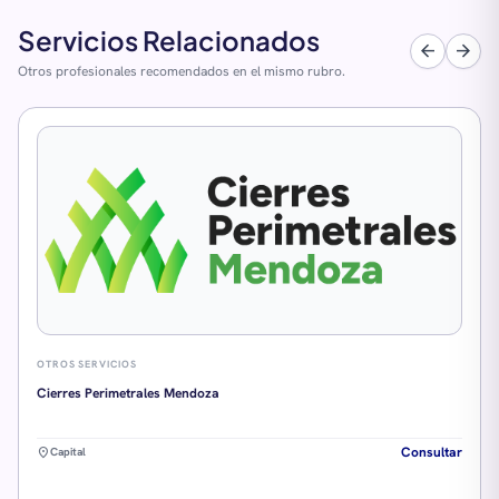
Servicios Relacionados
arrow_back
arrow_forward
Otros profesionales recomendados en el mismo rubro.
OTROS SERVICIOS
Cierres Perimetrales Mendoza
Consultar
location_on
Capital