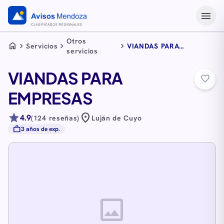
menu
Otros
home
chevron_right
chevron_right
chevron_right
Servicios
VIANDAS PARA
servicios
EMPRESAS
VIANDAS PARA
favorite_border
EMPRESAS
star
location_on
4.9
(124 reseñas)
Luján de Cuyo
work
3 años de exp.
image