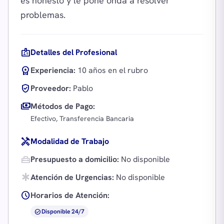
es honesto y le pone onda a resolver
badge
Detalles del Profesional
workspace_premium
Experiencia:
10 años en el rubro
verified_user
Proveedor:
Pablo
payments
Métodos de Pago:
Efectivo, Transferencia Bancaria
handyman
Modalidad de Trabajo
home_repair_service
Presupuesto a domicilio:
No disponible
emergency
Atención de Urgencias:
No disponible
schedule
Horarios de Atención:
check_circle
Disponible 24/7