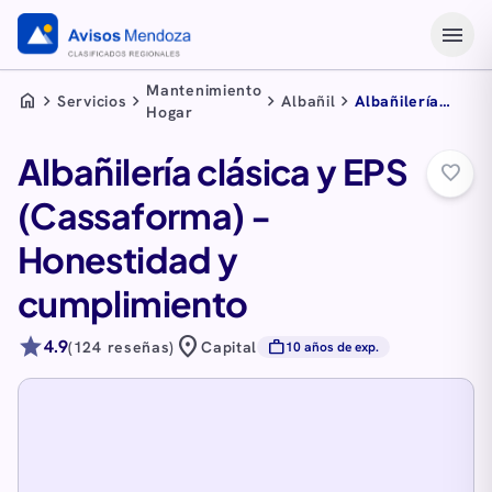
menu
Mantenimiento
home
chevron_right
chevron_right
chevron_right
chevron_right
Servicios
Albañil
Albañilería
Hogar
clásica y EPS
(Cassaforma) -
Albañilería clásica y EPS
Honestidad y
favorite_border
cumplimiento
(Cassaforma) -
Honestidad y
cumplimiento
star
location_on
4.9
work
(124 reseñas)
Capital
10 años de exp.