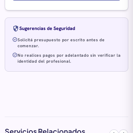
security
Sugerencias de Seguridad
verified
Solicitá presupuesto por escrito antes de
comenzar.
verified
No realices pagos por adelantado sin verificar la
identidad del profesional.
Servicios Relacionados