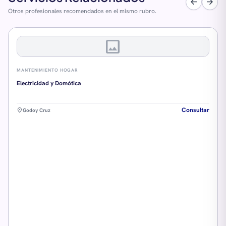
arrow_back
arrow_forward
Otros profesionales recomendados en el mismo rubro.
image
MANTENIMIENTO HOGAR
Electricidad y Domótica
Consultar
location_on
Godoy Cruz