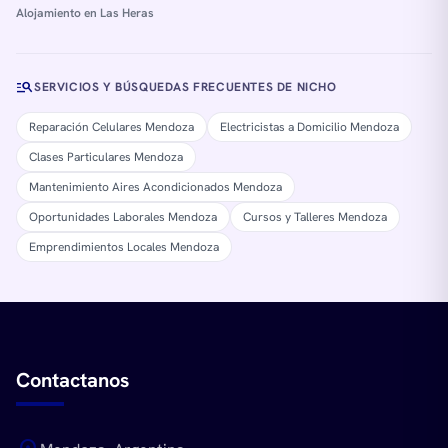
Alojamiento en Las Heras
manage_search
SERVICIOS Y BÚSQUEDAS FRECUENTES DE NICHO
Reparación Celulares Mendoza
Electricistas a Domicilio Mendoza
Clases Particulares Mendoza
Mantenimiento Aires Acondicionados Mendoza
Oportunidades Laborales Mendoza
Cursos y Talleres Mendoza
Emprendimientos Locales Mendoza
Contactanos