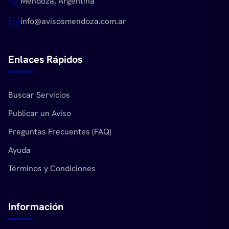
location_on
Mendoza, Argentina
mail
info@avisosmendoza.com.ar
Enlaces Rápidos
Buscar Servicios
Publicar un Aviso
Preguntas Frecuentes (FAQ)
Ayuda
Términos y Condiciones
Información