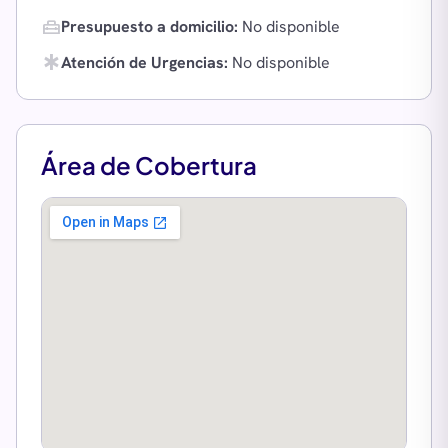
home_repair_service
Presupuesto a domicilio:
No disponible
emergency
Atención de Urgencias:
No disponible
Área de Cobertura