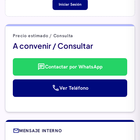
Iniciar Sesión
Precio estimado / Consulta
A convenir / Consultar
chat
Contactar por WhatsApp
call
Ver Teléfono
mail
MENSAJE INTERNO