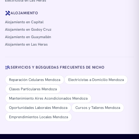
Electricista en Las Heras
handyman
ALOJAMIENTO
Alojamiento en Capital
Alojamiento en Godoy Cruz
Alojamiento en Guaymallén
Alojamiento en Las Heras
manage_search
SERVICIOS Y BÚSQUEDAS FRECUENTES DE NICHO
Reparación Celulares Mendoza
Electricistas a Domicilio Mendoza
Clases Particulares Mendoza
Mantenimiento Aires Acondicionados Mendoza
Oportunidades Laborales Mendoza
Cursos y Talleres Mendoza
Emprendimientos Locales Mendoza