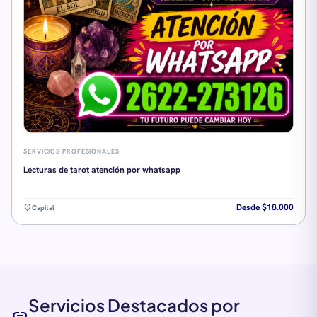
SERVICIOS PROFESIONALES
Lecturas de tarot atención por whatsapp
Desde $18.000
location_on
Capital
Servicios Destacados por
link