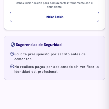
Debes iniciar sesión para comunicarte internamente con el
anunciante.
Iniciar Sesión
security
Sugerencias de Seguridad
verified
Solicitá presupuesto por escrito antes de
comenzar.
verified
No realices pagos por adelantado sin verificar la
identidad del profesional.