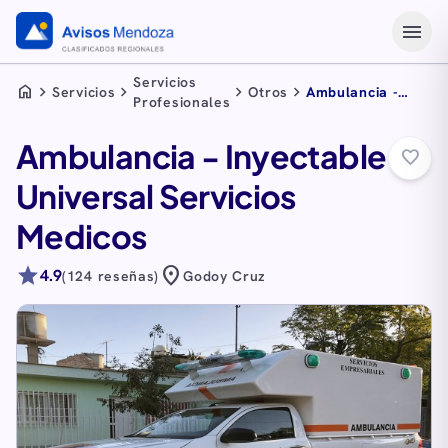
menu
Servicios
home
chevron_right
chevron_right
chevron_right
chevron_right
Servicios
Otros
Ambulancia -
Profesionales
Inyectable
Universal
Ambulancia - Inyectable
Servicios Medicos
favorite_border
Universal Servicios
Medicos
star
location_on
4.9
(124 reseñas)
Godoy Cruz