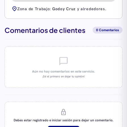
location_on
Zona de Trabajo:
Godoy Cruz
y alrededores.
Comentarios de clientes
0 Comentarios
chat_bubble_outline
Aún no hay comentarios en este servicio.
¡Sé el primero en dejar tu opinión!
lock
Debes estar registrado e iniciar sesión para dejar un comentario.