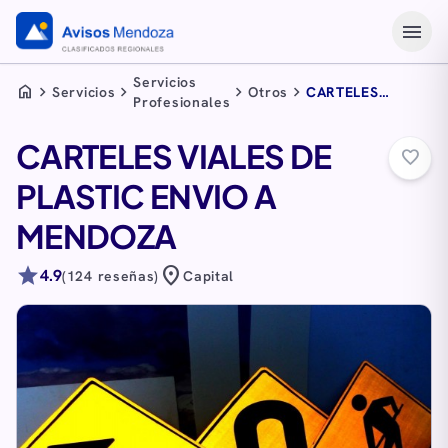
menu
Servicios
home
chevron_right
chevron_right
chevron_right
chevron_right
Servicios
Otros
CARTELES
Profesionales
VIALES DE
PLASTIC ENVIO A
CARTELES VIALES DE
MENDOZA
favorite_border
PLASTIC ENVIO A
MENDOZA
star
location_on
4.9
(124 reseñas)
Capital