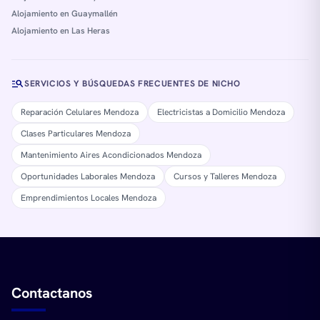
Alojamiento en Guaymallén
Alojamiento en Las Heras
manage_search
SERVICIOS Y BÚSQUEDAS FRECUENTES DE NICHO
Reparación Celulares Mendoza
Electricistas a Domicilio Mendoza
Clases Particulares Mendoza
Mantenimiento Aires Acondicionados Mendoza
Oportunidades Laborales Mendoza
Cursos y Talleres Mendoza
Emprendimientos Locales Mendoza
Contactanos