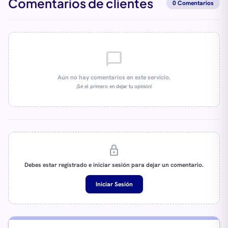
Comentarios de clientes
0 Comentarios
chat_bubble_outline
Aún no hay comentarios en este servicio.
¡Sé el primero en dejar tu opinión!
lock
Debes estar registrado e iniciar sesión para dejar un comentario.
Iniciar Sesión