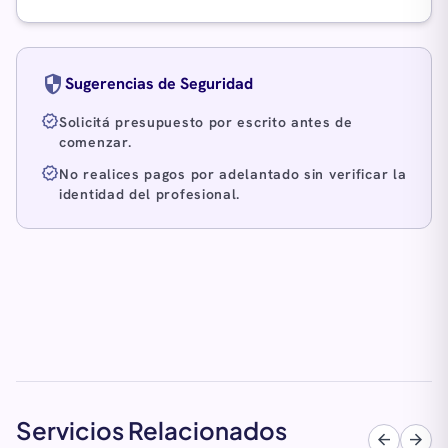
security
Sugerencias de Seguridad
verified
Solicitá presupuesto por escrito antes de
comenzar.
verified
No realices pagos por adelantado sin verificar la
identidad del profesional.
Servicios Relacionados
arrow_back
arrow_forward