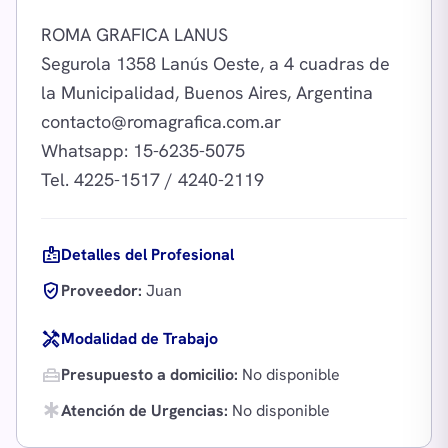
ROMA GRAFICA LANUS
Segurola 1358 Lanús Oeste, a 4 cuadras de
contacto@romagrafica.com.ar
Whatsapp: 15-6235-5075
badge
Detalles del Profesional
verified_user
Proveedor:
Juan
handyman
Modalidad de Trabajo
home_repair_service
Presupuesto a domicilio:
No disponible
emergency
Atención de Urgencias:
No disponible