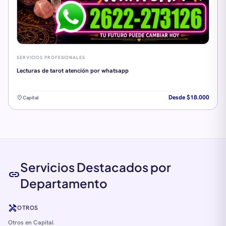
SERVICIOS PROFESIONALES
Lecturas de tarot atención por whatsapp
Desde $18.000
location_on
Capital
Servicios Destacados por
link
Departamento
handyman
OTROS
Otros en Capital