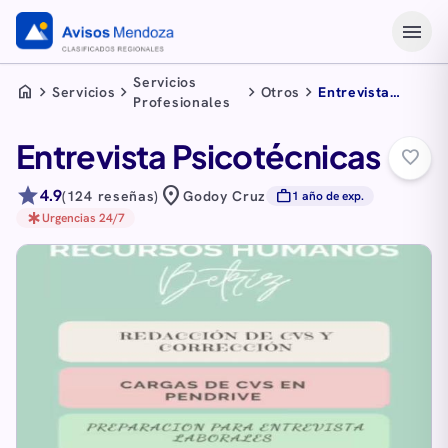
menu
Servicios
home
chevron_right
chevron_right
chevron_right
chevron_right
Servicios
Otros
Entrevista
Profesionales
Psicotécnicas
Entrevista Psicotécnicas
favorite_border
star
location_on
4.9
work
(124 reseñas)
Godoy Cruz
1 año de exp.
emergency
Urgencias 24/7