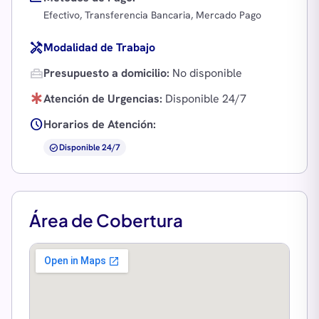
Efectivo, Transferencia Bancaria, Mercado Pago
handyman
Modalidad de Trabajo
home_repair_service
Presupuesto a domicilio:
No disponible
emergency
Atención de Urgencias:
Disponible 24/7
schedule
Horarios de Atención:
check_circle
Disponible 24/7
Área de Cobertura