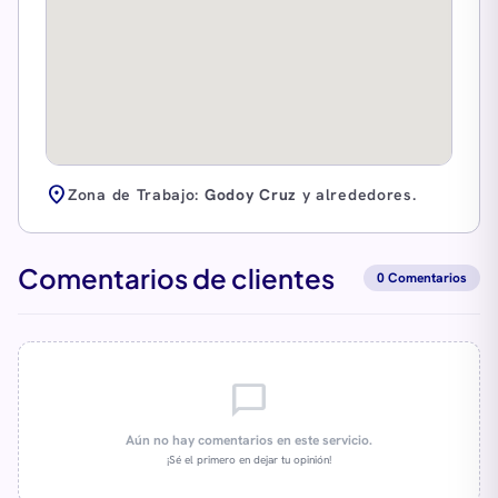
location_on
Zona de Trabajo:
Godoy Cruz
y alrededores.
Comentarios de clientes
0 Comentarios
chat_bubble_outline
Aún no hay comentarios en este servicio.
¡Sé el primero en dejar tu opinión!