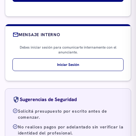
mail
MENSAJE INTERNO
Debes iniciar sesión para comunicarte internamente con el
anunciante.
Iniciar Sesión
security
Sugerencias de Seguridad
verified
Solicitá presupuesto por escrito antes de
comenzar.
verified
No realices pagos por adelantado sin verificar la
identidad del profesional.