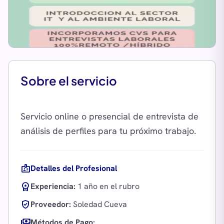
Sobre el servicio
Servicio online o presencial de entrevista de
badge
Detalles del Profesional
workspace_premium
Experiencia:
1 año en el rubro
verified_user
Proveedor:
Soledad Cueva
payments
Métodos de Pago: