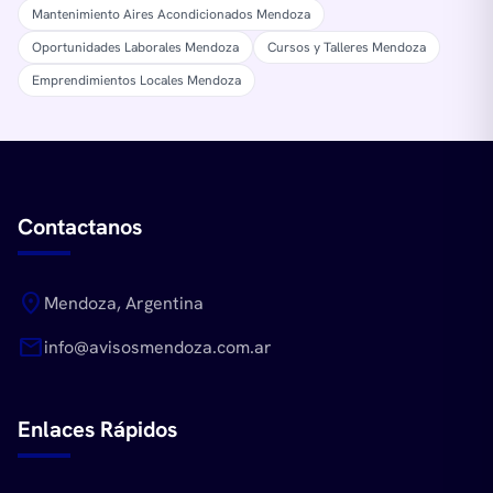
Mantenimiento Aires Acondicionados Mendoza
Oportunidades Laborales Mendoza
Cursos y Talleres Mendoza
Emprendimientos Locales Mendoza
Contactanos
location_on
Mendoza, Argentina
mail
info@avisosmendoza.com.ar
Enlaces Rápidos