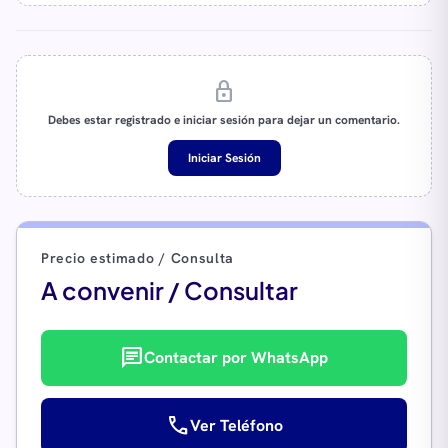
lock
Debes estar registrado e iniciar sesión para dejar un comentario.
Iniciar Sesión
Precio estimado / Consulta
A convenir / Consultar
chat
Contactar por WhatsApp
call
Ver Teléfono