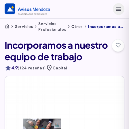
menu
Servicios
home
chevron_right
chevron_right
chevron_right
chevron_right
Servicios
Otros
Incorporamos a
Profesionales
nuestro equipo
de trabajo
Incorporamos a nuestro
favorite_border
equipo de trabajo
star
location_on
4.9
(124 reseñas)
Capital