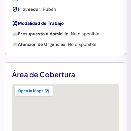
verified_user
Proveedor:
Rubén
handyman
Modalidad de Trabajo
home_repair_service
Presupuesto a domicilio:
No disponible
emergency
Atención de Urgencias:
No disponible
Área de Cobertura