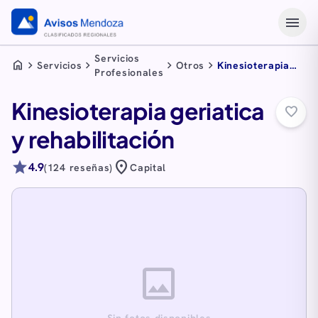
menu
Servicios
home
chevron_right
chevron_right
chevron_right
chevron_right
Servicios
Otros
Kinesioterapia
Profesionales
geriatica y
rehabilitación
Kinesioterapia geriatica
favorite_border
y rehabilitación
star
location_on
4.9
(124 reseñas)
Capital
image