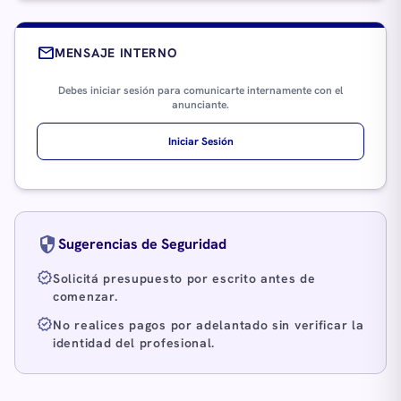
mail
MENSAJE INTERNO
Debes iniciar sesión para comunicarte internamente con el
anunciante.
Iniciar Sesión
security
Sugerencias de Seguridad
verified
Solicitá presupuesto por escrito antes de
comenzar.
verified
No realices pagos por adelantado sin verificar la
identidad del profesional.