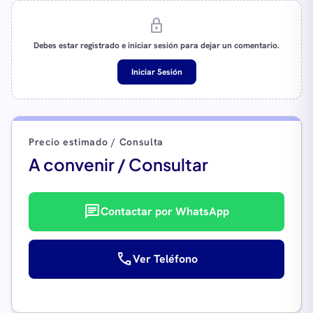
lock
Debes estar registrado e iniciar sesión para dejar un comentario.
Iniciar Sesión
Precio estimado / Consulta
A convenir / Consultar
chat
Contactar por WhatsApp
call
Ver Teléfono