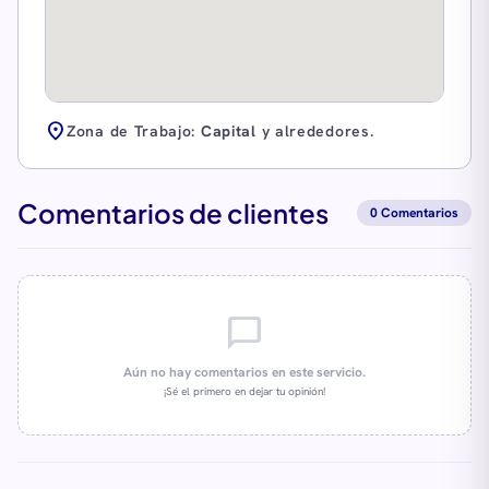
location_on
Zona de Trabajo:
Capital
y alrededores.
Comentarios de clientes
0 Comentarios
chat_bubble_outline
Aún no hay comentarios en este servicio.
¡Sé el primero en dejar tu opinión!