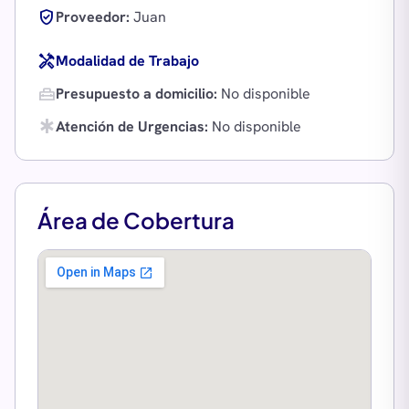
verified_user
Proveedor:
Juan
handyman
Modalidad de Trabajo
home_repair_service
Presupuesto a domicilio:
No disponible
emergency
Atención de Urgencias:
No disponible
Área de Cobertura