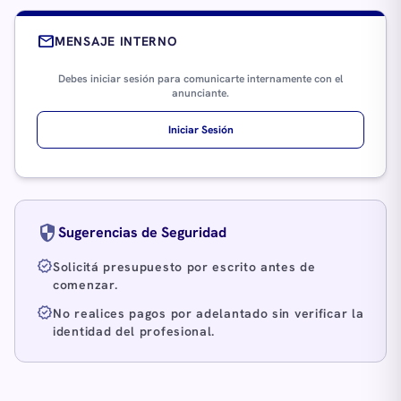
mail
MENSAJE INTERNO
Debes iniciar sesión para comunicarte internamente con el
anunciante.
Iniciar Sesión
security
Sugerencias de Seguridad
verified
Solicitá presupuesto por escrito antes de
comenzar.
verified
No realices pagos por adelantado sin verificar la
identidad del profesional.