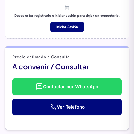
lock
Debes estar registrado e iniciar sesión para dejar un comentario.
Iniciar Sesión
Precio estimado / Consulta
A convenir / Consultar
chat
Contactar por WhatsApp
call
Ver Teléfono