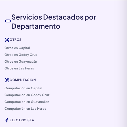
Servicios Destacados por
link
Departamento
handyman
OTROS
Otros en Capital
Otros en Godoy Cruz
Otros en Guaymallén
Otros en Las Heras
handyman
COMPUTACIÓN
Computación en Capital
Computación en Godoy Cruz
Computación en Guaymallén
Computación en Las Heras
bolt
ELECTRICISTA