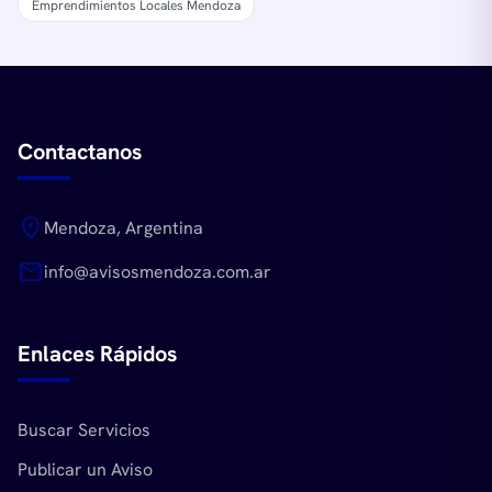
Emprendimientos Locales Mendoza
Contactanos
location_on
Mendoza, Argentina
mail
info@avisosmendoza.com.ar
Enlaces Rápidos
Buscar Servicios
Publicar un Aviso