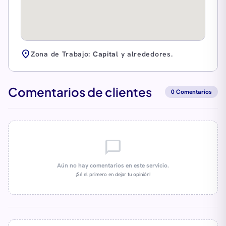
location_on
Zona de Trabajo:
Capital
y alrededores.
Comentarios de clientes
0 Comentarios
chat_bubble_outline
Aún no hay comentarios en este servicio.
¡Sé el primero en dejar tu opinión!