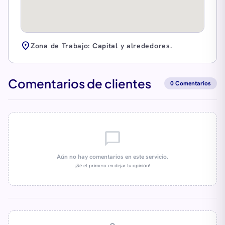
location_on
Zona de Trabajo:
Capital
y alrededores.
Comentarios de clientes
0 Comentarios
chat_bubble_outline
Aún no hay comentarios en este servicio.
¡Sé el primero en dejar tu opinión!