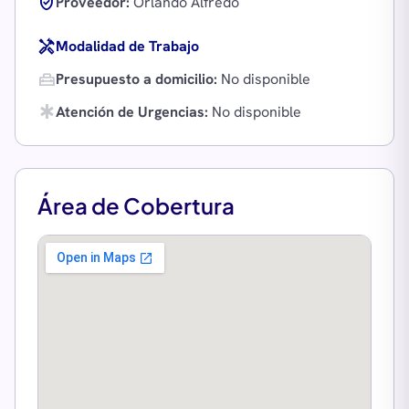
verified_user
Proveedor:
Orlando Alfredo
handyman
Modalidad de Trabajo
home_repair_service
Presupuesto a domicilio:
No disponible
emergency
Atención de Urgencias:
No disponible
Área de Cobertura