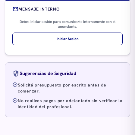
mail
MENSAJE INTERNO
Debes iniciar sesión para comunicarte internamente con el
anunciante.
Iniciar Sesión
security
Sugerencias de Seguridad
verified
Solicitá presupuesto por escrito antes de
comenzar.
verified
No realices pagos por adelantado sin verificar la
identidad del profesional.