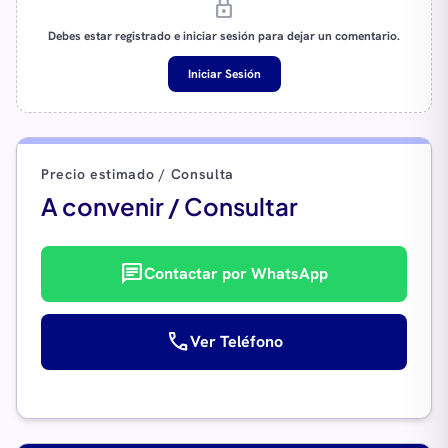
lock
Debes estar registrado e iniciar sesión para dejar un comentario.
Iniciar Sesión
Precio estimado / Consulta
A convenir / Consultar
chat
Contactar por WhatsApp
call
Ver Teléfono