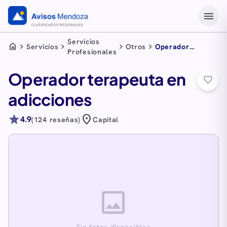
menu
Servicios
home
chevron_right
chevron_right
chevron_right
chevron_right
Servicios
Otros
Operador
Profesionales
terapeuta en
adicciones
Operador terapeuta en
favorite_border
adicciones
star
location_on
4.9
(124 reseñas)
Capital
image