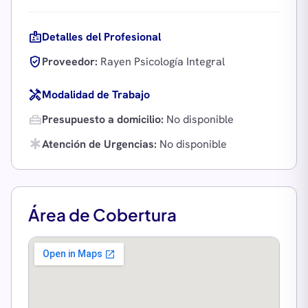
badge
Detalles del Profesional
verified_user
Proveedor:
Rayen Psicología Integral
handyman
Modalidad de Trabajo
home_repair_service
Presupuesto a domicilio:
No disponible
emergency
Atención de Urgencias:
No disponible
Área de Cobertura