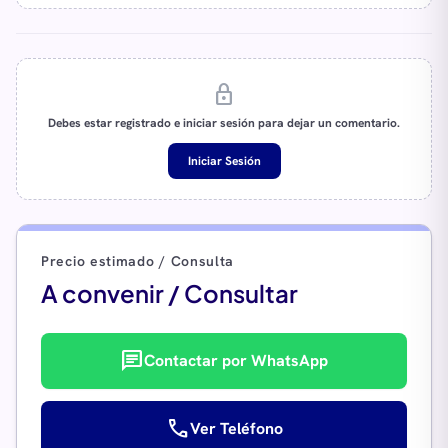
lock
Debes estar registrado e iniciar sesión para dejar un comentario.
Iniciar Sesión
Precio estimado / Consulta
A convenir / Consultar
chat
Contactar por WhatsApp
call
Ver Teléfono