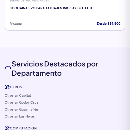
SERVICIOS PROFESIONALES
LIDOCAINA PVO PARA TATUAJES INKPLAY BIOTECH
Desde $39.800
location_on
Capital
Servicios Destacados por
link
Departamento
handyman
OTROS
Otros en Capital
Otros en Godoy Cruz
Otros en Guaymallén
Otros en Las Heras
handyman
COMPUTACIÓN