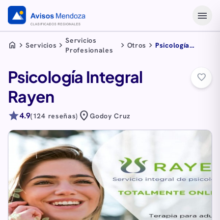
menu
Servicios
home
chevron_right
chevron_right
chevron_right
chevron_right
Servicios
Otros
Psicología
Profesionales
Integral Rayen
Psicología Integral
favorite_border
Rayen
star
location_on
4.9
(124 reseñas)
Godoy Cruz