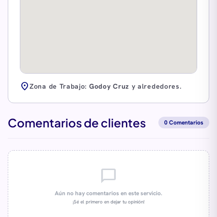
location_on
Zona de Trabajo:
Godoy Cruz
y alrededores.
Comentarios de clientes
0 Comentarios
chat_bubble_outline
Aún no hay comentarios en este servicio.
¡Sé el primero en dejar tu opinión!