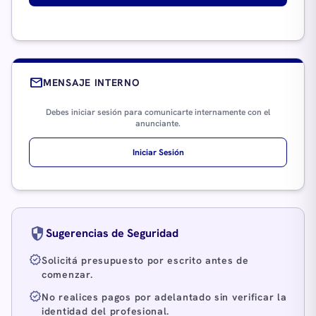
mail
MENSAJE INTERNO
Debes iniciar sesión para comunicarte internamente con el
anunciante.
Iniciar Sesión
security
Sugerencias de Seguridad
verified
Solicitá presupuesto por escrito antes de
comenzar.
verified
No realices pagos por adelantado sin verificar la
identidad del profesional.