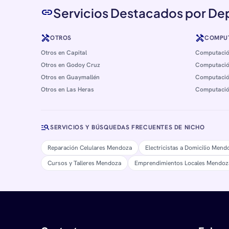
Servicios Destacados por D
link
handyman
handyman
OTROS
COMPU
Otros en Capital
Computació
Otros en Godoy Cruz
Computació
Otros en Guaymallén
Computació
Otros en Las Heras
Computació
manage_search
SERVICIOS Y BÚSQUEDAS FRECUENTES DE NICHO
Reparación Celulares Mendoza
Electricistas a Domicilio Mend
Cursos y Talleres Mendoza
Emprendimientos Locales Mendoz