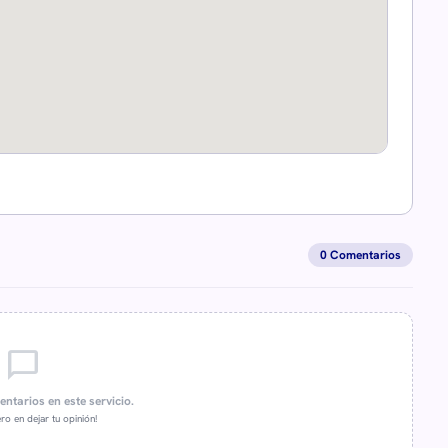
0 Comentarios
chat_bubble_outline
ntarios en este servicio.
ro en dejar tu opinión!