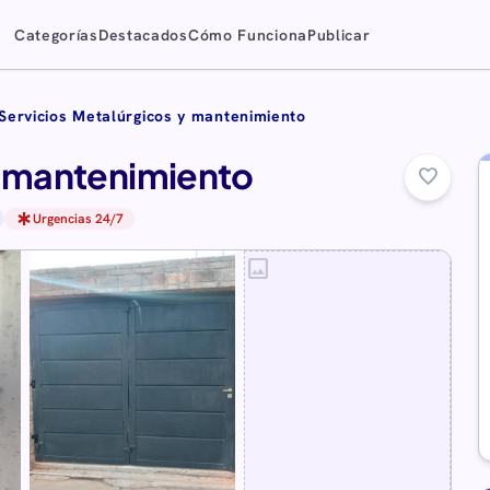
Categorías
Destacados
Cómo Funciona
Publicar
Servicios Metalúrgicos y mantenimiento
y mantenimiento
favorite_border
emergency
Urgencias 24/7
image