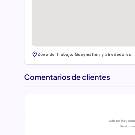
location_on
Zona de Trabajo:
Guaymallén
y alrededores.
Comentarios de clientes
Aún no hay come
¡Sé el prime