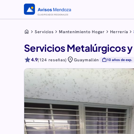
home
chevron_right
chevron_right
chevron_right
chevron_right
Servicios
Mantenimiento Hogar
Herrería
Servicios Metalúrgicos 
star
location_on
4.9
work
(124 reseñas)
Guaymallén
10 años de exp.