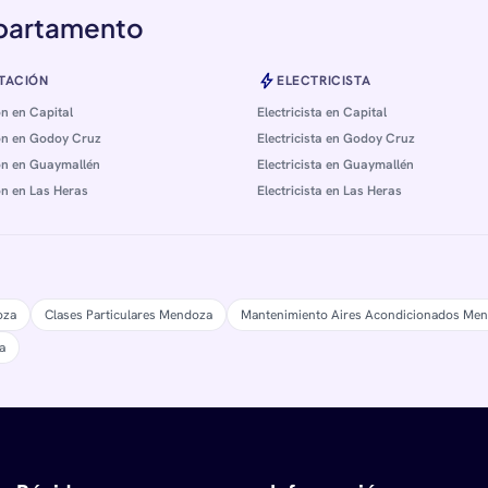
epartamento
bolt
TACIÓN
ELECTRICISTA
n en Capital
Electricista en Capital
n en Godoy Cruz
Electricista en Godoy Cruz
n en Guaymallén
Electricista en Guaymallén
n en Las Heras
Electricista en Las Heras
oza
Clases Particulares Mendoza
Mantenimiento Aires Acondicionados Me
a