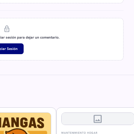
lock
ciar sesión para dejar un comentario.
iciar Sesión
image
MANTENIMIENTO HOGAR