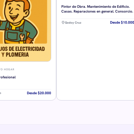
Pintor de Obra. Mantenimiento de Edificio.
Casas. Reparaciones en general. Consorcio.
Desde $10.00
location_on
Godoy Cruz
TO HOGAR
rofesional
Desde $20.000
o