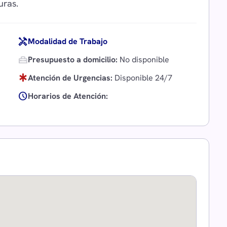
handyman
Modalidad de Trabajo
home_repair_service
Presupuesto a domicilio:
No disponible
emergency
Atención de Urgencias:
Disponible 24/7
schedule
Horarios de Atención: