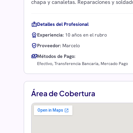
badge
Detalles del Profesional
workspace_premium
Experiencia:
10 años en el rubro
verified_user
Proveedor:
Marcelo
payments
Métodos de Pago:
Efectivo, Transferencia Bancaria, Mercado Pago
Área de Cobertura