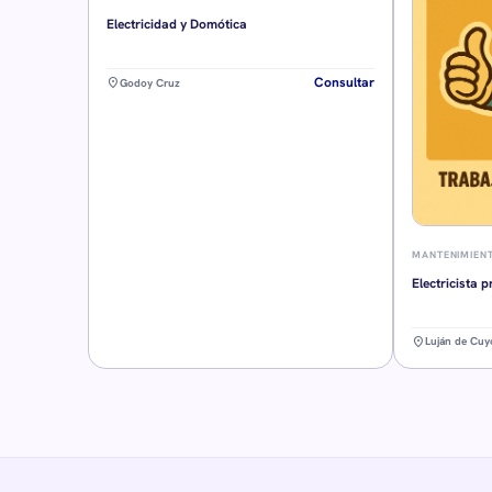
Electricidad y Domótica
Consultar
location_on
Godoy Cruz
MANTENIMIEN
Electricista p
location_on
Luján de Cuy